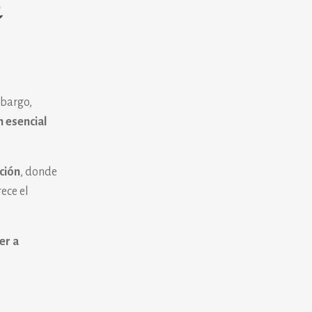
a
mbargo,
n esencial
ción
, donde
ece el
er a