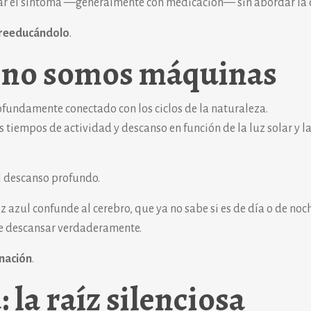
r el síntoma —generalmente con medicación— sin abordar la 
reeducándolo
.
: no somos máquinas
fundamente conectado con los ciclos de la naturaleza.
 tiempos de actividad y descanso en función de la luz solar y l
l descanso profundo.
uz azul confunde al cerebro, que ya no sabe si es de día o de noch
de descansar verdaderamente.
anación
.
 la raíz silenciosa