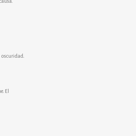
causa.
a oscuridad.
e. El