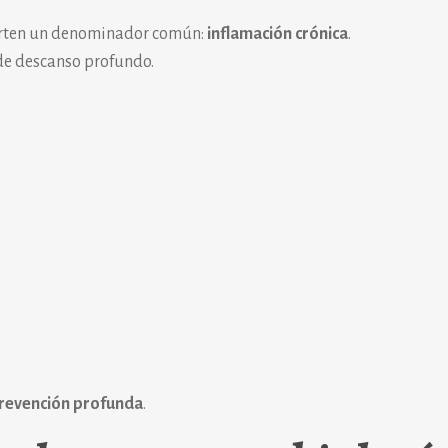
parten un denominador común:
inflamación crónica
.
 de descanso profundo.
revención profunda
.